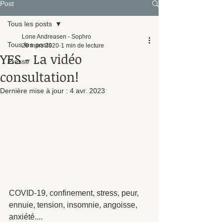
Post
Tous les posts
Lone Andreasen - Sophro
Tous les posts
20 mars 2020
1 min de lecture
YES - La vidéo
Presse
consultation!
Dernière mise à jour :
4 avr. 2023
COVID-19, confinement, stress, peur, 
ennuie, tension, insomnie, angoisse, 
anxiété....