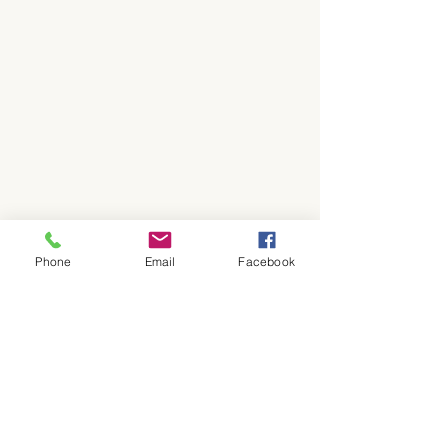
Phone
Email
Facebook
Commentaires
Bonne rentrée 
L'importance du repos !
Rédigez un commentaire...