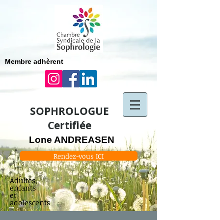
Membre adhèrent
SOPHROLOGUE
Certifiée
Lone ANDREASEN
Rendez-vous ICI
Adultes,
enfants
et
adolescents