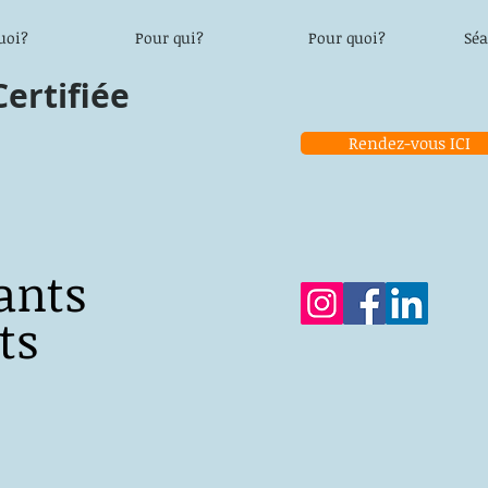
quoi?
Pour qui?
Pour quoi?
Séa
rtifiée
Rendez-vous ICI
ants
ts