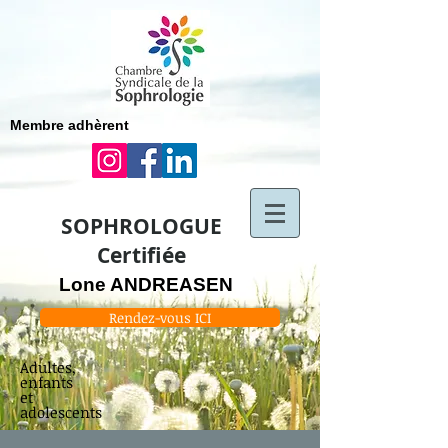
Membre adhèrent
SOPHROLOGUE
Certifiée
Lone ANDREASEN
Rendez-vous ICI
Adultes,
enfants
et
adolescents