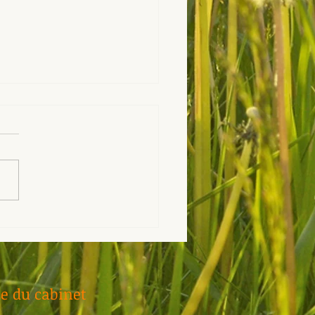
rologie: quelles
érences avec la
xation ?
se du cabinet