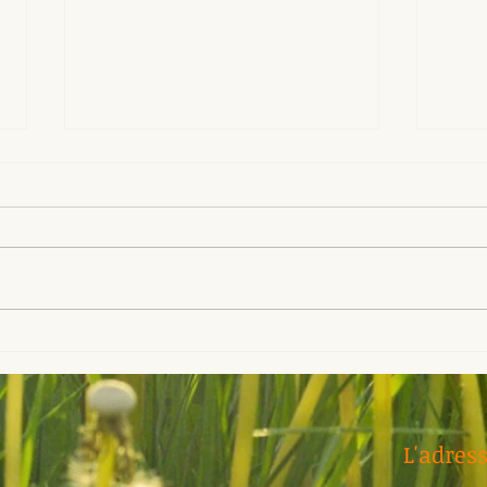
Lâcher prise - plus facile à
Soph
dire qu'à faire !
diff
rela
L'adres